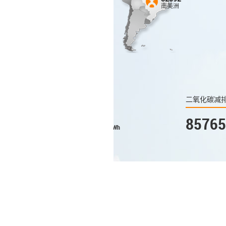
南美洲
1636
非洲
二氧化碳减排
安装
8576521.10
65
Wh
tons
© 2022 昱能科技版权所有
隐